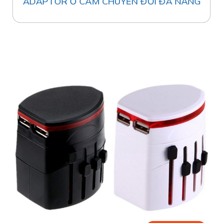
ADAPTOR Ổ CẮM CHUYỂN ĐỔI ĐA NĂNG