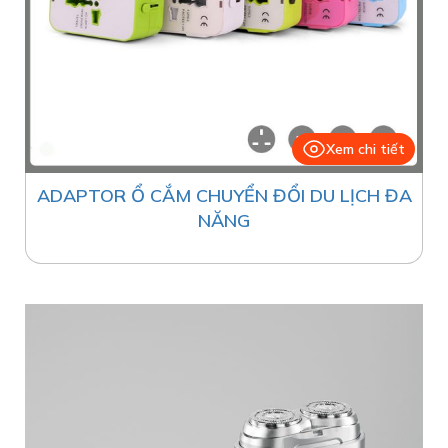
Xem chi tiết
ADAPTOR Ổ CẮM CHUYỂN ĐỔI DU LỊCH ĐA
NĂNG