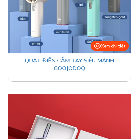
Xem chi tiết
QUẠT ĐIỆN CẦM TAY SIÊU MẠNH
GOOJODOQ