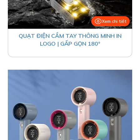
Xem chi tiết
QUẠT ĐIỆN CẦM TAY THÔNG MINH IN
LOGO | GẤP GỌN 180°