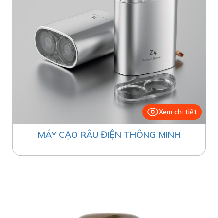
Xem chi tiết
MÁY CẠO RÂU ĐIỆN THÔNG MINH