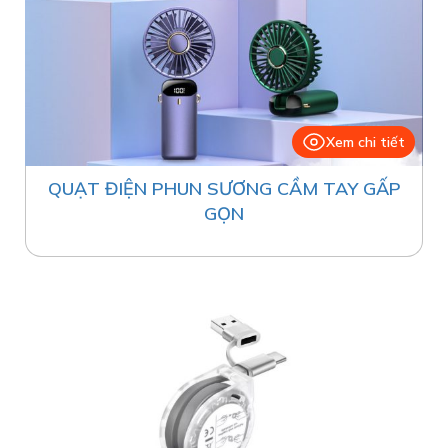
Xem chi tiết
QUẠT ĐIỆN PHUN SƯƠNG CẦM TAY GẤP
GỌN