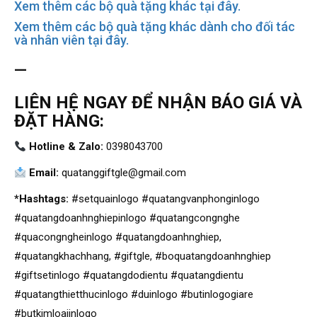
Xem thêm các bộ quà tặng khác tại đây.
Xem thêm các bộ quà tặng khác dành cho đối tác
và nhân viên tại đây.
—
LIÊN HỆ NGAY ĐỂ NHẬN BÁO GIÁ VÀ
ĐẶT HÀNG:
Hotline & Zalo:
0398043700
Email:
quatanggiftgle@gmail.com
*Hashtags:
#setquainlogo #quatangvanphonginlogo
#quatangdoanhnghiepinlogo #quatangcongnghe
#quacongngheinlogo #quatangdoanhnghiep,
#quatangkhachhang, #giftgle, #boquatangdoanhnghiep
#giftsetinlogo #quatangdodientu #quatangdientu
#quatangthietthucinlogo #duinlogo #butinlogogiare
#butkimloaiinlogo