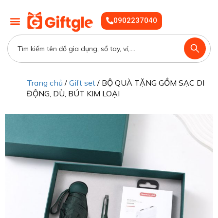
0902237040
Trang chủ
/
Gift set
/ BỘ QUÀ TẶNG GỒM SẠC DI
ĐỘNG, DÙ, BÚT KIM LOẠI