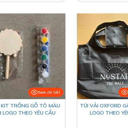
Xem chi tiết
 KIT TRỐNG GỖ TÔ MÀU
TÚI VẢI OXFORD G
N LOGO THEO YÊU CẦU
LOGO THEO YÊ