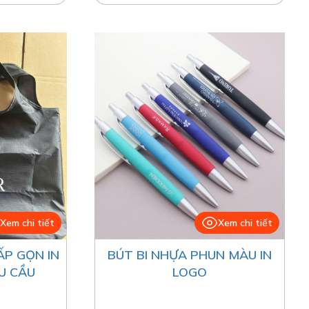
Xem chi tiết
Xem chi tiết
ẤP GỌN IN
BÚT BI NHỰA PHUN MÀU IN
U CẦU
LOGO