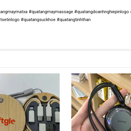
angmaymatxa #quatangmaymassage #quatangdoanhnghiepinlogo #
ftsetinlogo #quatangsuckhoe #quatangtinhthan