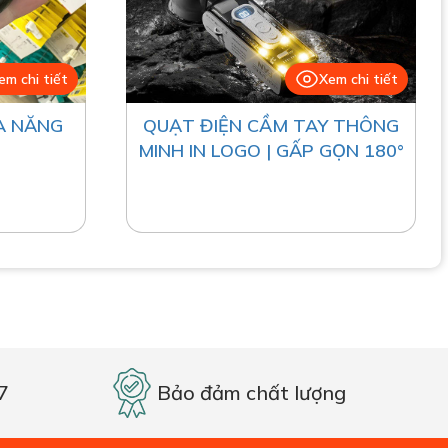
em chi tiết
Xem chi tiết
A NĂNG
QUẠT ĐIỆN CẦM TAY THÔNG
MINH IN LOGO | GẤP GỌN 180°
7
Bảo đảm chất lượng