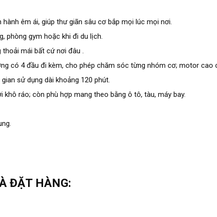
 hành êm ái, giúp thư giãn sâu cơ bắp mọi lúc mọi nơi.
g, phòng gym hoặc khi đi du lịch.
 thoải mái bất cứ nơi đâu .
ờng có 4 đầu đi kèm, cho phép chăm sóc từng nhóm cơ; motor cao c
i gian sử dụng dài khoảng 120 phút.
nơi khô ráo; còn phù hợp mang theo bằng ô tô, tàu, máy bay.
ung.
VÀ ĐẶT HÀNG: