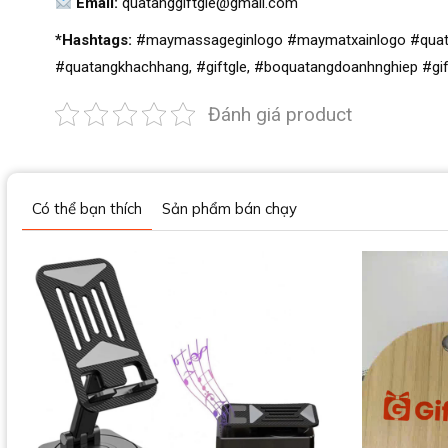
Email:
quatanggiftgle@gmail.com
*Hashtags:
#maymassageginlogo #maymatxainlogo #quat
#quatangkhachhang, #giftgle, #boquatangdoanhnghiep #gi
Đánh giá product
Có thể bạn thích
Sản phẩm bán chạy