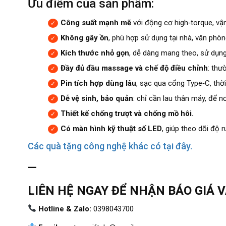
Ưu điểm của sản phẩm:
Công suất mạnh mẽ
với động cơ high‑torque, vận
Không gây ồn
, phù hợp sử dụng tại nhà, văn phòn
Kích thước nhỏ gọn
, dễ dàng mang theo, sử dụng
Đầy đủ đầu massage và chế độ điều chỉnh
: thư
Pin tích hợp dùng lâu
, sạc qua cổng Type‑C, thờ
Dễ vệ sinh, bảo quản
: chỉ cần lau thân máy, để 
Thiết kế chống trượt và chống mồ hôi.
Có màn hình kỹ thuật số LED
, giúp theo dõi độ r
Các quà tặng công nghệ khác có tại đây.
—
LIÊN HỆ NGAY ĐỂ NHẬN BÁO GIÁ 
Hotline & Zalo:
0398043700