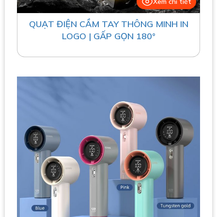
Xem chi tiết
QUẠT ĐIỆN CẦM TAY THÔNG MINH IN
LOGO | GẤP GỌN 180°