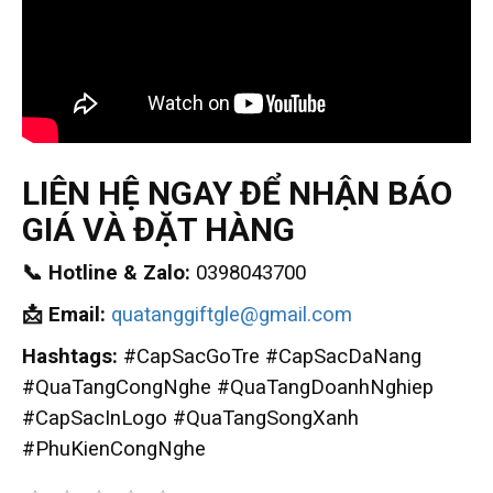
LIÊN HỆ NGAY ĐỂ NHẬN BÁO
GIÁ VÀ ĐẶT HÀNG
📞 Hotline & Zalo:
0398043700
📩 Email:
quatanggiftgle@gmail.com
Hashtags:
#CapSacGoTre #CapSacDaNang
#QuaTangCongNghe #QuaTangDoanhNghiep
#CapSacInLogo #QuaTangSongXanh
#PhuKienCongNghe