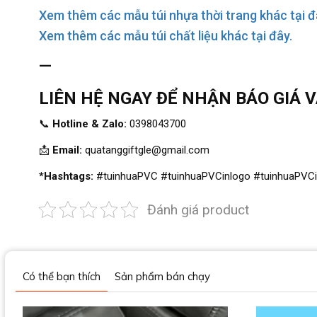
Xem thêm các mẫu túi nhựa thời trang khác tại đ
Xem thêm các mẫu túi chất liệu khác tại đây.
—
LIÊN HỆ NGAY ĐỂ NHẬN BÁO GIÁ 
📞
Hotline & Zalo:
0398043700
📩
Email:
quatanggiftgle@gmail.com
*Hashtags:
#tuinhuaPVC #tuinhuaPVCinlogo #tuinhuaPVCinl
Đánh giá product
Có thể bạn thích
Sản phẩm bán chạy