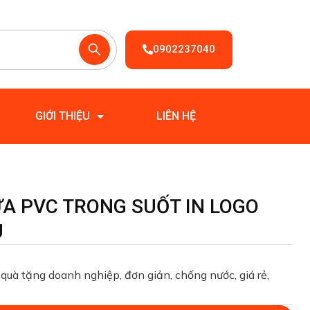
0902237040
GIỚI THIỆU
LIÊN HỆ
A PVC TRONG SUỐT IN LOGO
U
quà tặng doanh nghiệp, đơn giản, chống nước, giá rẻ,