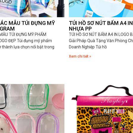
ÁC MẪU TÚI ĐỰNG MỸ
TÚI HỒ SƠ NÚT BẤM A4 IN
OGRAM
NHỰA PP
MẪU TÚI ĐỰNG MỸ PHẨM
TÚI HỒ SƠ NÚT BẤM A4 IN LOGO 
OGO ĐẸP Túi đựng mỹ phẩm
Giải Pháp Quà Tặng Văn Phòng Ch
 thành lựa chọn nổi bật trong
Doanh Nghiệp Túi hồ
Xem chi tiết »