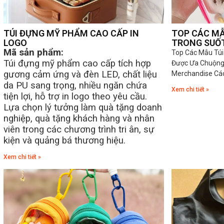
TÚI ĐỰNG MỸ PHẨM CAO CẤP IN
TOP CÁC MẪ
LOGO
TRONG SUỐ
Mã sản phẩm:
Top Các Mẫu Túi
Túi đựng mỹ phẩm cao cấp tích hợp
Được Ưa Chuộng
gương cảm ứng và đèn LED, chất liệu
Merchandise Các
da PU sang trọng, nhiều ngăn chứa
Xem chi tiết »
tiện lợi, hỗ trợ in logo theo yêu cầu.
Lựa chọn lý tưởng làm quà tặng doanh
nghiệp, quà tặng khách hàng và nhân
viên trong các chương trình tri ân, sự
kiện và quảng bá thương hiệu.
Xem chi tiết »