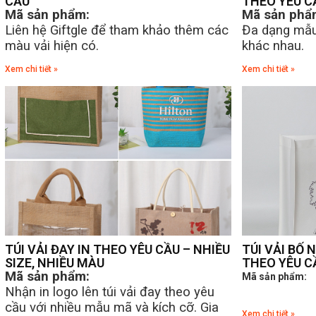
CẦU
THEO YÊU C
Mã sản phẩm:
Mã sản phẩ
Liên hệ Giftgle để tham khảo thêm các
Đa dạng mẫu
màu vải hiện có.
khác nhau.
Xem chi tiết »
Xem chi tiết »
TÚI VẢI ĐAY IN THEO YÊU CẦU – NHIỀU
TÚI VẢI BỐ 
SIZE, NHIỀU MÀU
THEO YÊU C
Mã sản phẩm:
Mã sản phẩm:
Nhận in logo lên túi vải đay theo yêu
cầu với nhiều mẫu mã và kích cỡ. Gia
Xem chi tiết »