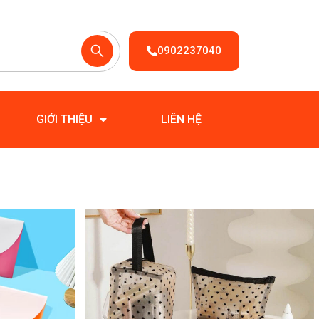
0902237040
GIỚI THIỆU
LIÊN HỆ