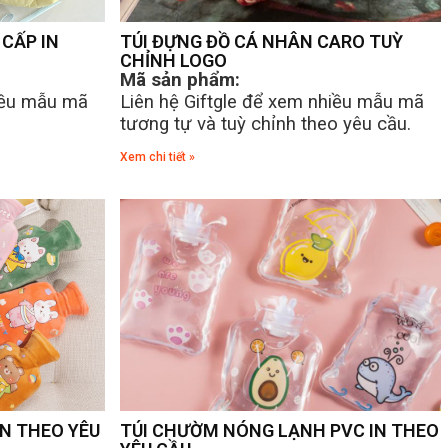
CẤP IN
TÚI ĐỰNG ĐỒ CÁ NHÂN CARO TUỲ
CHỈNH LOGO
Mã sản phẩm:
hiều mẫu mã
Liên hệ Giftgle để xem nhiều mẫu mã
tương tự và tuỳ chỉnh theo yêu cầu.
Xem chi tiết »
N THEO YÊU
TÚI CHƯỜM NÓNG LẠNH PVC IN THEO