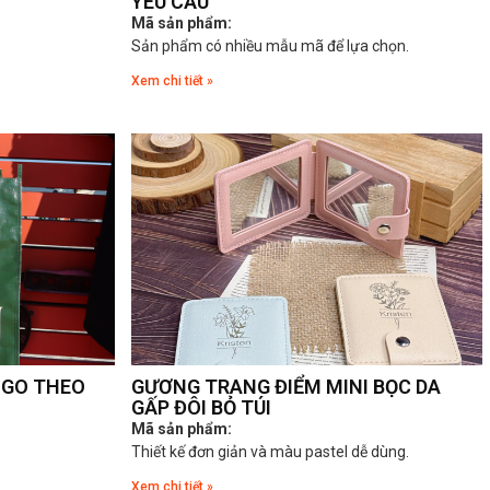
YÊU CẦU
Mã sản phẩm:
Sản phẩm có nhiều mẫu mã để lựa chọn.
Xem chi tiết »
OGO THEO
GƯƠNG TRANG ĐIỂM MINI BỌC DA
GẤP ĐÔI BỎ TÚI
Mã sản phẩm:
Thiết kế đơn giản và màu pastel dễ dùng.
Xem chi tiết »