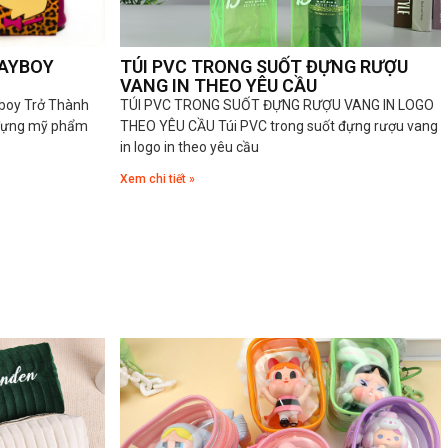
LAYBOY
TÚI PVC TRONG SUỐT ĐỰNG RƯỢU
VANG IN THEO YÊU CẦU
yboy Trở Thành
TÚI PVC TRONG SUỐT ĐỰNG RƯỢU VANG IN LOGO
 đựng mỹ phẩm
THEO YÊU CẦU Túi PVC trong suốt đựng rượu vang
in logo in theo yêu cầu
Xem chi tiết »