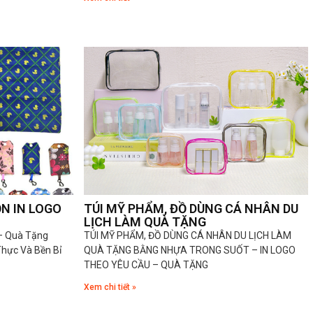
ỌN IN LOGO
TÚI MỸ PHẨM, ĐỒ DÙNG CÁ NHÂN DU
LỊCH LÀM QUÀ TẶNG
 – Quà Tặng
TÚI MỸ PHẨM, ĐỒ DÙNG CÁ NHÂN DU LỊCH LÀM
Thực Và Bền Bỉ
QUÀ TẶNG BẰNG NHỰA TRONG SUỐT – IN LOGO
THEO YÊU CẦU – QUÀ TẶNG
Xem chi tiết »