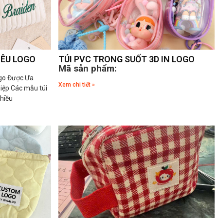
HÊU LOGO
TÚI PVC TRONG SUỐT 3D IN LOGO
Mã sản phẩm:
go Được Ưa
Xem chi tiết »
ệp Các mẫu túi
hiều