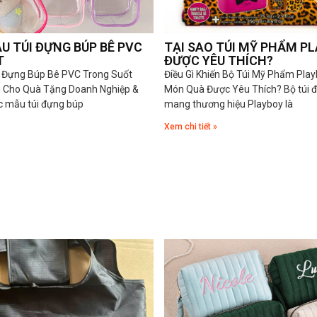
U TÚI ĐỰNG BÚP BÊ PVC
TẠI SAO TÚI MỸ PHẨM P
T
ĐƯỢC YÊU THÍCH?
 Đựng Búp Bê PVC Trong Suốt
Điều Gì Khiến Bộ Túi Mỹ Phẩm Pla
 Cho Quà Tặng Doanh Nghiệp &
Món Quà Được Yêu Thích? Bộ túi
 mẫu túi đựng búp
mang thương hiệu Playboy là
Xem chi tiết »