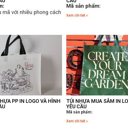
ẦU
CẦU
m:
Mã sản phẩm:
 mã với nhiều phong cách
Xem chi tiết »
NHỰA PP IN LOGO VÀ HÌNH
TÚI NHỰA MUA SẮM IN L
ẦU
YÊU CẦU
Mã sản phẩm:
Xem chi tiết »