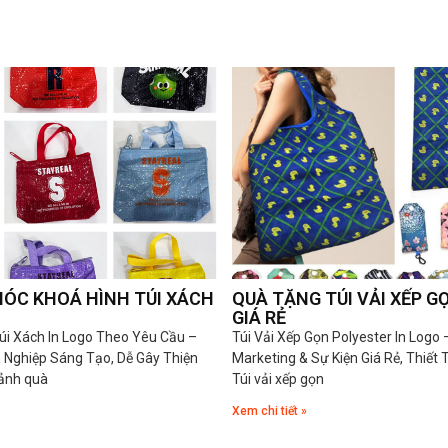
ÓC KHOÁ HÌNH TÚI XÁCH
QUÀ TẶNG TÚI VẢI XẾP G
GIÁ RẺ
úi Xách In Logo Theo Yêu Cầu –
Túi Vải Xếp Gọn Polyester In Logo
Nghiệp Sáng Tạo, Dễ Gây Thiện
Marketing & Sự Kiện Giá Rẻ, Thiết 
ảnh quà
Túi vải xếp gọn
Xem chi tiết »