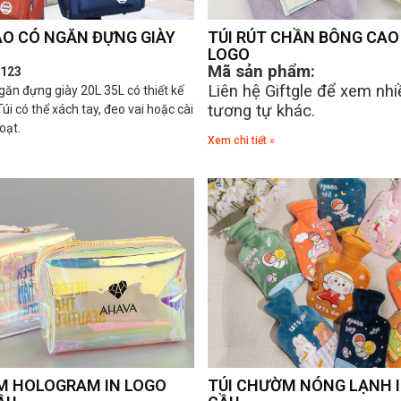
AO CÓ NGĂN ĐỰNG GIÀY
TÚI RÚT CHẦN BÔNG CAO 
LOGO
Mã sản phẩm:
T123
Liên hệ Giftgle để xem n
ngăn đựng giày 20L 35L có thiết kế
tương tự khác.
 Túi có thể xách tay, đeo vai hoặc cài
hoạt.
Xem chi tiết »
M HOLOGRAM IN LOGO
TÚI CHƯỜM NÓNG LẠNH I