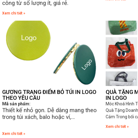
công từ số lượng ít, giá rẻ.
Xem chi tiết »
GƯƠNG TRANG ĐIỂM BỎ TÚI IN LOGO
QUÀ TẶNG M
THEO YÊU CẦU
IN LOGO
Mã sản phẩm:
Móc Khoá Hình T
Thiết kế nhỏ gọn. Dễ dàng mang theo
Quà Tặng Doanh 
trong túi xách, balo hoặc ví,…
Cảm Trong bối c
Xem chi tiết »
Xem chi tiết »