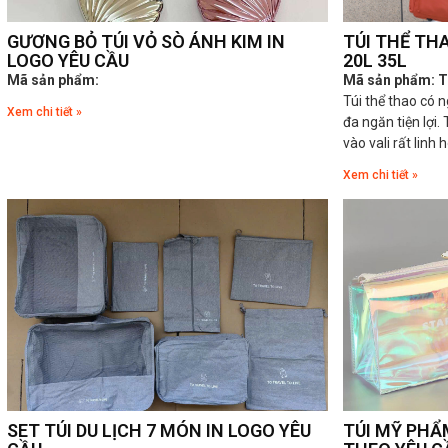
GƯƠNG BỎ TÚI VỎ SÒ ÁNH KIM IN
TÚI THỂ TH
LOGO YÊU CẦU
20L 35L
Mã sản phẩm:
Mã sản phẩm: 
Túi thể thao có 
Xem chi tiết »
đa ngăn tiện lợi.
vào vali rất linh 
Xem chi tiết »
SET TÚI DU LỊCH 7 MÓN IN LOGO YÊU
TÚI MỸ PHẨ