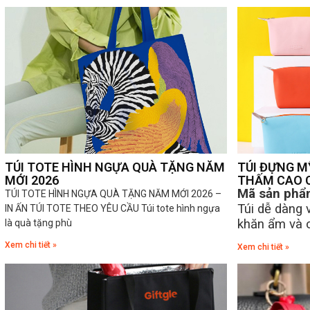
TÚI TOTE HÌNH NGỰA QUÀ TẶNG NĂM
TÚI ĐỰNG M
MỚI 2026
THẤM CAO 
Mã sản phẩ
TÚI TOTE HÌNH NGỰA QUÀ TẶNG NĂM MỚI 2026 –
Túi dễ dàng 
IN ẤN TÚI TOTE THEO YÊU CẦU Túi tote hình ngựa
khăn ẩm và c
là quà tặng phù
Xem chi tiết »
Xem chi tiết »