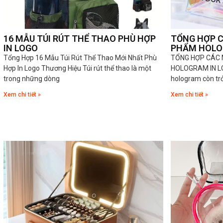
16 MẪU TÚI RÚT THỂ THAO PHÙ HỢP
TỔNG HỢP C
IN LOGO
PHẨM HOL
Tổng Hợp 16 Mẫu Túi Rút Thể Thao Mới Nhất Phù
TỔNG HỢP CÁC 
Hợp In Logo Thương Hiệu Túi rút thể thao là một
HOLOGRAM IN L
trong những dòng
hologram còn trở
Xem chi tiết »
Xem chi tiết »