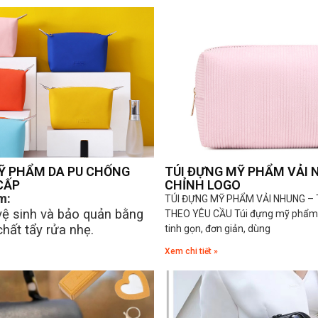
Ỹ PHẨM DA PU CHỐNG
TÚI ĐỰNG MỸ PHẨM VẢI 
CẤP
CHỈNH LOGO
m:
TÚI ĐỰNG MỸ PHẨM VẢI NHUNG – 
vệ sinh và bảo quản bằng
THEO YÊU CẦU Túi đựng mỹ phẩm đ
hất tẩy rửa nhẹ.
tinh gọn, đơn giản, dùng
Xem chi tiết »