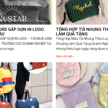
FORD GẤP GỌN IN LOGO
TỔNG HỢP TÚI NHUNG T
ẦU
LÀM QUÀ TẶNG
 GẤP GỌN IN LOGO – TÚI MUA SẮM
Tổng Hợp Mẫu Túi Nhung Thêu Lo
I TRƯỜNG CHO DOANH NGHIỆP Túi
Chuộng Làm Quà Tặng Doanh Nghi
ọn in logo
nhung thêu logo ngày càng được n
Xem chi tiết »