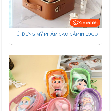
Xem chi tiết
TÚI ĐỰNG MỸ PHẨM CAO CẤP IN LOGO