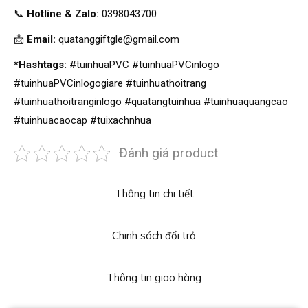
📞
Hotline & Zalo:
0398043700
📩
Email:
quatanggiftgle@gmail.com
*Hashtags:
#tuinhuaPVC #tuinhuaPVCinlogo
#tuinhuaPVCinlogogiare #tuinhuathoitrang
#tuinhuathoitranginlogo #quatangtuinhua #tuinhuaquangcao
#tuinhuacaocap #tuixachnhua
Đánh giá product
Thông tin chi tiết
Chinh sách đổi trả
Thông tin giao hàng