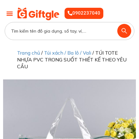
0902237040
Trang chủ
/
Túi xách / Ba lô / Vali
/ TÚI TOTE
NHỰA PVC TRONG SUỐT THIẾT KẾ THEO YÊU
CẦU