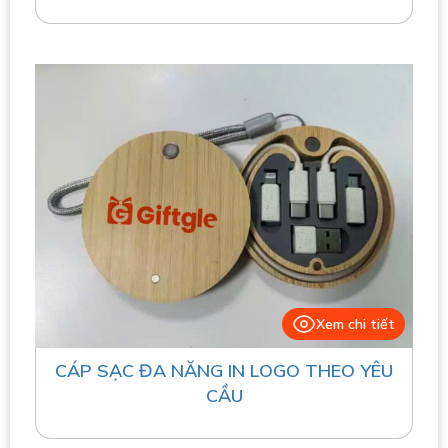
Xem chi tiết
CÁP SẠC ĐA NĂNG IN LOGO THEO YÊU
CẦU