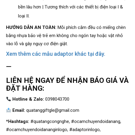
bền lâu hơn | Tương thích với các thiết bị điện loại I &
loại II.
HƯỚNG DẪN AN TOÀN:
Mỗi phích cắm đều có miếng chèn
bằng nhựa bảo vệ trẻ em không cho ngón tay hoặc vật nhỏ
vào lỗ và gây nguy cơ điện giật.
Xem thêm các mẫu adaptor khác tại đây.
—
LIÊN HỆ NGAY ĐỂ NHẬN BÁO GIÁ VÀ
ĐẶT HÀNG:
Hotline & Zalo:
0398043700
Email:
quatanggiftgle@gmail.com
*Hashtags:
#quatangcongnghe, #ocamchuyendoidanang,
#ocamchuyendoidananginlogo, #adaptorinlogo,