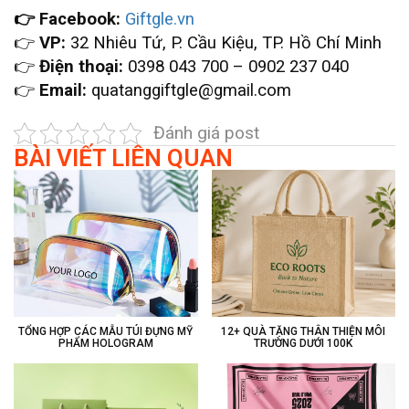
👉 Facebook:
Giftgle.vn
👉
VP:
32 Nhiêu Tứ, P. Cầu Kiệu, TP. Hồ Chí Minh
👉
Điện thoại:
0398 043 700 – 0902 237 040
👉
Email:
quatanggiftgle@gmail.com
Đánh giá post
BÀI VIẾT LIÊN QUAN
TỔNG HỢP CÁC MẪU TÚI ĐỰNG MỸ
12+ QUÀ TẶNG THÂN THIỆN MÔI
PHẨM HOLOGRAM
TRƯỜNG DƯỚI 100K