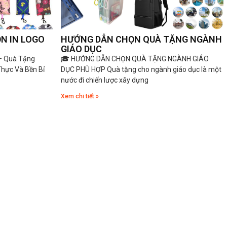
ỌN IN LOGO
HƯỚNG DẪN CHỌN QUÀ TẶNG NGÀNH
GIÁO DỤC
 – Quà Tặng
🎓 HƯỚNG DẪN CHỌN QUÀ TẶNG NGÀNH GIÁO
Thực Và Bền Bỉ
DỤC PHÙ HỢP Quà tặng cho ngành giáo dục là một
nước đi chiến lược xây dựng
Xem chi tiết »