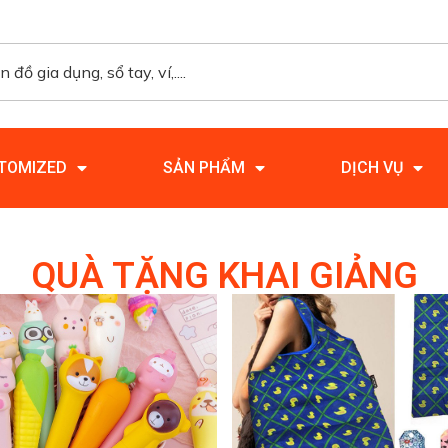
TOMIZED
SẢN PHẨM
DỊCH VỤ
QUÀ TẶNG KHAI GIẢNG