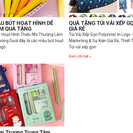
U BÚT HOẠT HÌNH DỄ
QUÀ TẶNG TÚI VẢI XẾP G
M QUÀ TẶNG
GIÁ RẺ
 Hoạt Hình Thiếu Nhi Thường Làm
Túi Vải Xếp Gọn Polyester In Logo
ờng Dưới đây là các mẫu bút hoạt
Marketing & Sự Kiện Giá Rẻ, Thiết 
ngộ
Túi vải xếp gọn
Xem chi tiết »
ai Trương Trung Tâm