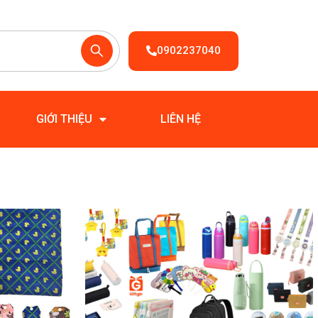
0902237040
GIỚI THIỆU
LIÊN HỆ