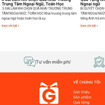
Trung Tâm Ngoại Ngữ, Toán Học
Ngoại ngữ
5 SAI LẦM KHI CHỌN QUÀ KHAI TRƯƠNG TRUNG
BÍ QUYẾT CHỌN
TÂM NGOẠI NGỮ, TOÁN HỌC Khai trương trung tâm
TÂM NGOẠI NGỮ 
ngoại ngữ hoặc toán học là sự
tiếng Anh trẻ em
Xem chi tiết »
Xem chi tiết »
Tư vấn miễn phí
VỀ CHÚNG TÔI
Giới thiệu
Sản phẩm
Quà tặng