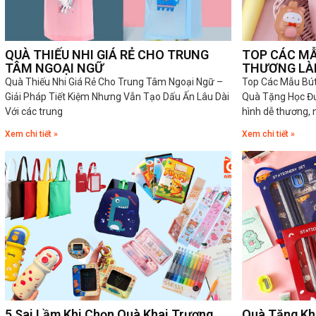
QUÀ THIẾU NHI GIÁ RẺ CHO TRUNG
TOP CÁC MẪ
TÂM NGOẠI NGỮ
THƯƠNG LÀ
Quà Thiếu Nhi Giá Rẻ Cho Trung Tâm Ngoại Ngữ –
Top Các Mẫu Bút
Giải Pháp Tiết Kiệm Nhưng Vẫn Tạo Dấu Ấn Lâu Dài
Quà Tặng Học Đư
Với các trung
hình dễ thương, 
Xem chi tiết »
Xem chi tiết »
5 Sai Lầm Khi Chọn Quà Khai Trương
Quà Tặng Kh