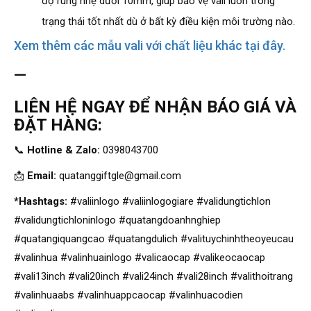
độ rung nhẹ dưới 10mm, giúp bảo vệ vali luôn trong
trạng thái tốt nhất dù ở bất kỳ điều kiện môi trường nào.
Xem thêm các mẫu vali với chất liệu khác tại đây.
—
LIÊN HỆ NGAY ĐỂ NHẬN BÁO GIÁ VÀ
ĐẶT HÀNG:
📞
Hotline & Zalo:
0398043700
📩
Email:
quatanggiftgle@gmail.com
*Hashtags:
#valiinlogo #valiinlogogiare #validungtichlon
#validungtichloninlogo #quatangdoanhnghiep
#quatangiquangcao #quatangdulich #valituychinhtheoyeucau
#valinhua #valinhuainlogo #valicaocap #valikeocaocap
#vali13inch #vali20inch #vali24inch #vali28inch #valithoitrang
#valinhuaabs #valinhuappcaocap #valinhuacodien