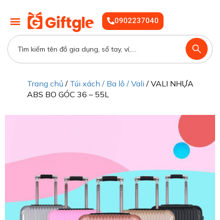
0902237040
Trang chủ
/
Túi xách / Ba lô / Vali
/ VALI NHỰA
ABS BO GÓC 36 – 55L