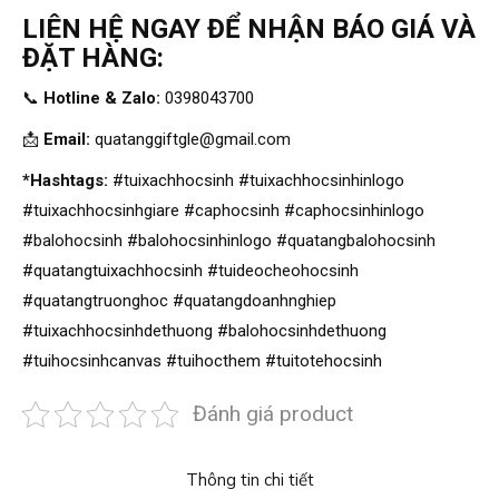
LIÊN HỆ NGAY ĐỂ NHẬN BÁO GIÁ VÀ
ĐẶT HÀNG:
📞
Hotline & Zalo:
0398043700
📩
Email:
quatanggiftgle@gmail.com
*Hashtags:
#tuixachhocsinh #tuixachhocsinhinlogo
#tuixachhocsinhgiare #caphocsinh #caphocsinhinlogo
#balohocsinh #balohocsinhinlogo #quatangbalohocsinh
#quatangtuixachhocsinh #tuideocheohocsinh
#quatangtruonghoc #quatangdoanhnghiep
#tuixachhocsinhdethuong #balohocsinhdethuong
#tuihocsinhcanvas #tuihocthem #tuitotehocsinh
Đánh giá product
Thông tin chi tiết