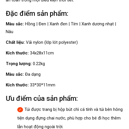
an toàn trong mọi điều kiện thời tiết.
Đặc điểm sản phẩm:
Màu sắc:
Hồng | Đen | Xanh đen | Tím | Xanh dương nhạt |
Nâu
Chất liệu:
Vải nylon (lớp lót polyester)
Kích thước:
34x28x11cm
Trọng lượng:
0.22kg
Màu sắc:
Đa dạng
Kích thước:
33*30*11mm
Ưu điểm của sản phẩm:
Túi được trang bị hộp bút chì cá tính và túi bên hông
tiện dụng đựng chai nước, phù hợp cho bé đi học thêm
lẫn hoạt động ngoài trời.