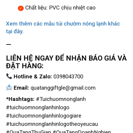
Chất liệu: PVC chịu nhiệt cao
Xem thêm các mẫu túi chườm nóng lạnh khác
tại đây.
—
LIÊN HỆ NGAY ĐỂ NHẬN BÁO GIÁ VÀ
ĐẶT HÀNG:
Hotline & Zalo:
0398043700
Email:
quatanggiftgle@gmail.com
*Hashtags:
#Tuichuomnonglanh
#tuichuomnonglanhinlogo
#tuichuomnonglanhinlogogiare
#tuichuomnonglanhinlogotheoyeucau
#QuaTangThuGian #QuaTangDoanhNghiep