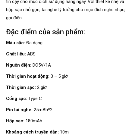
tin cậy cho mục đích sử dụng hàng ngày. Với thiết kế nhẹ và
hộp sạc nhỏ gọn, tai nghe lý tưởng cho mục đích nghe nhạc,
gọi điện.
Đặc điểm của sản phẩm:
Màu sắc:
Đa dạng
Chất liệu:
ABS
Nguồn điện:
DC5V/1A
Thời gian hoạt động:
3 – 5 giờ
Thời gian sạc:
2 giờ
Cổng sạc:
Type C
Pin tai nghe:
25mAh*2
Hộp sạc:
180mAh
Khoảng cách truyền dẫn:
10m