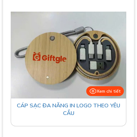
Xem chi tiết
CÁP SẠC ĐA NĂNG IN LOGO THEO YÊU
CẦU