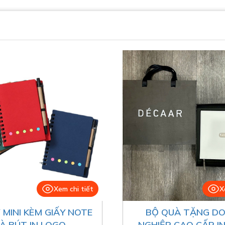
Xem chi tiết
X
 MINI KÈM GIẤY NOTE
BỘ QUÀ TẶNG D
À BÚT IN LOGO
NGHIỆP CAO CẤP I