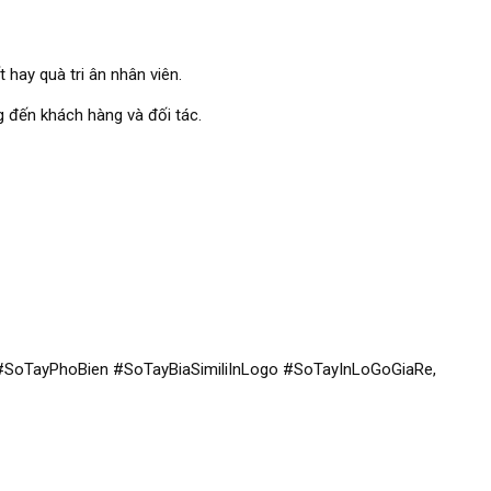
t hay quà tri ân nhân viên.
g đến khách hàng và đối tác.
SoTayPhoBien #SoTayBiaSimiliInLogo #SoTayInLoGoGiaRe,