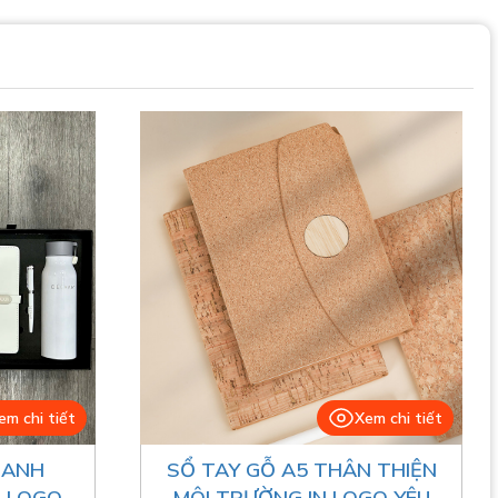
em chi tiết
Xem chi tiết
OANH
SỔ TAY GỖ A5 THÂN THIỆN
N LOGO
MÔI TRƯỜNG IN LOGO YÊU