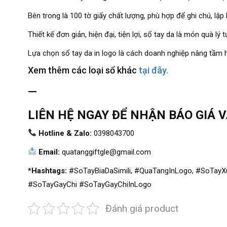
Bên trong là 100 tờ giấy chất lượng, phù hợp để ghi chú, lập
Thiết kế đơn giản, hiện đại, tiện lợi, sổ tay da là món quà l
Lựa chọn sổ tay da in logo là cách doanh nghiệp nâng tầm hì
Xem thêm các loại sổ khác
tại đây.
—
LIÊN HỆ NGAY ĐỂ NHẬN BÁO GIÁ 
Hotline & Zalo:
0398043700
Email:
quatanggiftgle@gmail.com
*Hashtags:
#SoTayBiaDaSimili, #QuaTangInLogo, #SoTay
#SoTayGayChi #SoTayGayChiInLogo
Đánh giá product