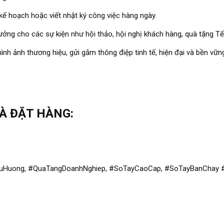
 kế hoạch hoặc viết nhật ký công việc hàng ngày.
ý tưởng cho các sự kiện như hội thảo, hội nghị khách hàng, quà tặng Tế
nh ảnh thương hiệu, gửi gắm thông điệp tinh tế, hiện đại và bền vữn
VÀ ĐẶT HÀNG:
XuHuong, #QuaTangDoanhNghiep, #SoTayCaoCap, #SoTayBanChay #