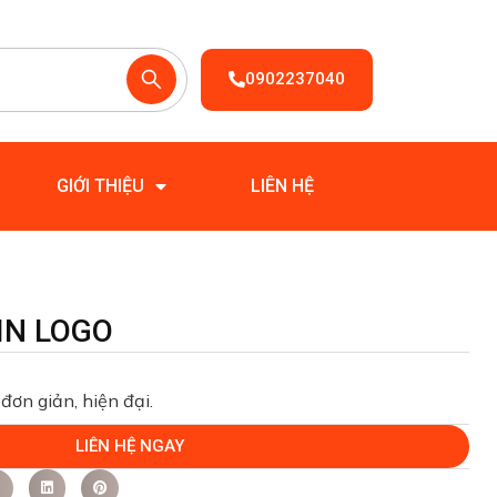
0902237040
GIỚI THIỆU
LIÊN HỆ
 IN LOGO
đơn giản, hiện đại.
LIÊN HỆ NGAY