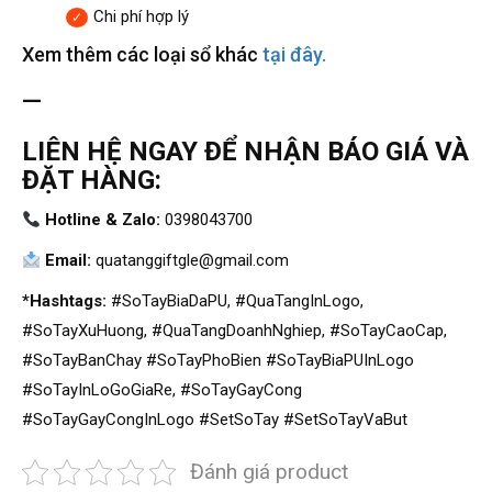
Chi phí hợp lý
Xem thêm các loại sổ khác
tại đây.
—
LIÊN HỆ NGAY ĐỂ NHẬN BÁO GIÁ VÀ
ĐẶT HÀNG:
Hotline & Zalo:
0398043700
Email:
quatanggiftgle@gmail.com
*Hashtags:
#SoTayBiaDaPU, #QuaTangInLogo,
#SoTayXuHuong, #QuaTangDoanhNghiep, #SoTayCaoCap,
#SoTayBanChay #SoTayPhoBien #SoTayBiaPUInLogo
#SoTayInLoGoGiaRe, #SoTayGayCong
#SoTayGayCongInLogo #SetSoTay #SetSoTayVaBut
Đánh giá product