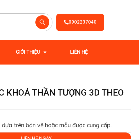
0902237040
GIỚI THIỆU
LIÊN HỆ
C KHOÁ THẦN TƯỢNG 3D THEO
 dựa trên bản vẽ hoặc mẫu được cung cấp.
LIÊN HỆ NGAY