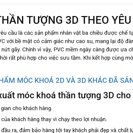
THẦN TƯỢNG 3D THEO YÊU
u cầu là các sản phẩm nhân vật ba chiều được chế t
VC với bề mặt có cảm giác như cao su, mang lại độ đàn 
 nứt gãy. Chính vì vậy, PVC mềm ngày càng được ưa ch
thời rất phù hợp cho việc sưu tầm. Khi kết hợp cùng 
HẨM MÓC KHOÁ 2D VÀ 3D KHÁC ĐÃ SẢ
 xuất móc khoá thần tượng 3D cho
ời gian cho khách hàng.
của khách hàng thay vì chạy theo lợi nhuận.
 đầu ra, đảm bảo hàng tới tay khách phải đẹp và chất l