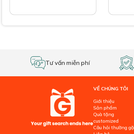
Tư vấn miễn phí
VỀ CHÚNG TÔI
Giới thiệu
Sản phẩm
Quà tặng
customized
Câu hỏi thường g