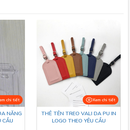
em chi tiết
Xem chi tiết
ĐA NĂNG
THẺ TÊN TREO VALI DA PU IN
U CẦU
LOGO THEO YÊU CẦU