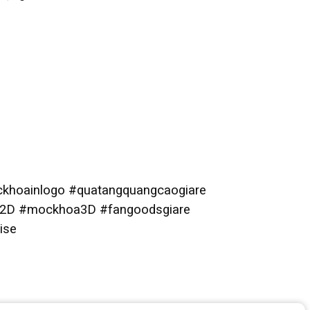
hoainlogo #quatangquangcaogiare
a2D #mockhoa3D #fangoodsgiare
ise