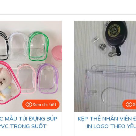
Xem chi tiết
X
C MẪU TÚI ĐỰNG BÚP
KẸP THẺ NHÂN VIÊN 
PVC TRONG SUỐT
IN LOGO THEO YÊ