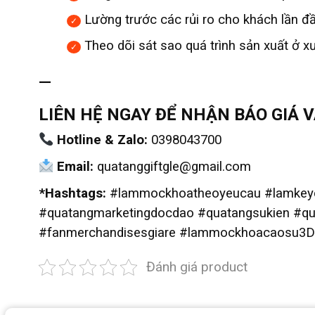
Lường trước các rủi ro cho khách lần đ
Theo dõi sát sao quá trình sản xuất ở x
—
LIÊN HỆ NGAY ĐỂ NHẬN BÁO GIÁ 
Hotline & Zalo:
0398043700
Email:
quatanggiftgle@gmail.com
*Hashtags:
#lammockhoatheoyeucau #lamkeyc
#quatangmarketingdocdao #quatangsukien #q
#fanmerchandisesgiare #lammockhoacaosu3D
Đánh giá product