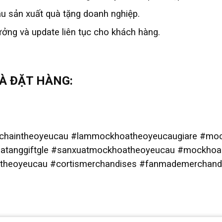
ầu sản xuất quà tặng doanh nghiệp.
ưởng và update liên tục cho khách hàng.
VÀ ĐẶT HÀNG:
haintheoyeucau #lammockhoatheoyeucaugiare #mock
uatanggiftgle #sanxuatmockhoatheoyeucau #mockho
theoyeucau #cortismerchandises #fanmademerchand