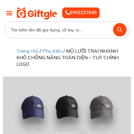
0902237040
Trang chủ
/
Phụ kiện
/ MŨ LƯỠI TRAI NHANH
KHÔ CHỐNG NẮNG TOÀN DIỆN – TUỲ CHỈNH
LOGO