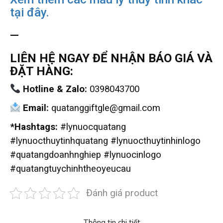
tại đây.
—
LIÊN HỆ NGAY ĐỂ NHẬN BÁO GIÁ VÀ
ĐẶT HÀNG:
Hotline & Zalo:
0398043700
Email:
quatanggiftgle@gmail.com
*Hashtags:
#lynuocquatang
#lynuocthuytinhquatang #lynuocthuytinhinlogo
#quatangdoanhnghiep #lynuocinlogo
#quatangtuychinhtheoyeucau
Đánh giá product
Thông tin chi tiết