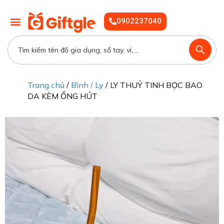
0902237040
Trang chủ
/
Bình / Ly
/ LY THUỶ TINH BỌC BAO
DA KÈM ỐNG HÚT