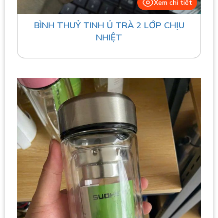
Xem chi tiết
BÌNH THUỶ TINH Ủ TRÀ 2 LỚP CHỊU
NHIỆT