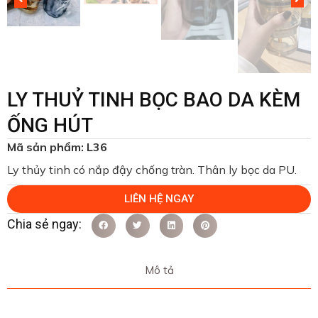
LY THUỶ TINH BỌC BAO DA KÈM
ỐNG HÚT
Mã sản phẩm: L36
Ly thủy tinh có nắp đậy chống tràn. Thân ly bọc da PU.
LIÊN HỆ NGAY
Mô tả