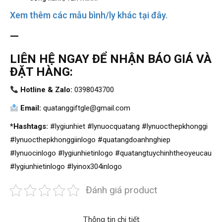
Xem thêm các mẫu bình/ly khác tại đây.
—
LIÊN HỆ NGAY ĐỂ NHẬN BÁO GIÁ VÀ
ĐẶT HÀNG:
Hotline & Zalo:
0398043700
Email:
quatanggiftgle@gmail.com
*Hashtags:
#lygiunhiet #lynuocquatang #lynuocthepkhonggi
#lynuocthepkhonggiinlogo #quatangdoanhnghiep
#lynuocinlogo #lygiunhietinlogo #quatangtuychinhtheoyeucau
#lygiunhietinlogo #lyinox304inlogo
Đánh giá product
Thông tin chi tiết