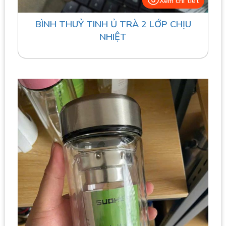
Xem chi tiết
BÌNH THUỶ TINH Ủ TRÀ 2 LỚP CHỊU
NHIỆT