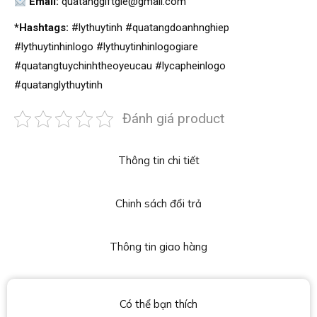
Email:
quatanggiftgle@gmail.com
*Hashtags:
#lythuytinh #quatangdoanhnghiep
#lythuytinhinlogo #lythuytinhinlogogiare
#quatangtuychinhtheoyeucau #lycapheinlogo
#quatanglythuytinh
Đánh giá product
Thông tin chi tiết
Chinh sách đổi trả
Thông tin giao hàng
Có thể bạn thích