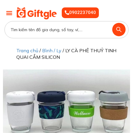
0902237040
Trang chủ
/
Bình / Ly
/ LY CÀ PHÊ THUỶ TINH
QUAI CẦM SILICON