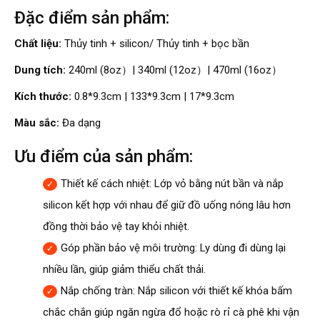
Đặc điểm sản phẩm:
Chất liệu:
Thủy tinh + silicon/ Thủy tinh + bọc bần
Dung tích:
240ml (8oz）| 340ml (12oz）| 470ml (16oz）
Kích thước:
0.8*9.3cm | 133*9.3cm | 17*9.3cm
Màu sắc:
Đa dạng
Ưu điểm của sản phẩm:
Thiết kế cách nhiệt: Lớp vỏ bằng nút bần và nắp
silicon kết hợp với nhau để giữ đồ uống nóng lâu hơn
đồng thời bảo vệ tay khỏi nhiệt.
Góp phần bảo vệ môi trường: Ly dùng đi dùng lại
nhiều lần, giúp giảm thiểu chất thải.
Nắp chống tràn: Nắp silicon với thiết kế khóa bấm
chắc chắn giúp ngăn ngừa đổ hoặc rò rỉ cà phê khi vận