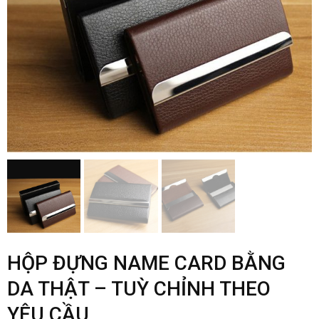
HỘP ĐỰNG NAME CARD BẰNG
DA THẬT – TUỲ CHỈNH THEO
YÊU CẦU