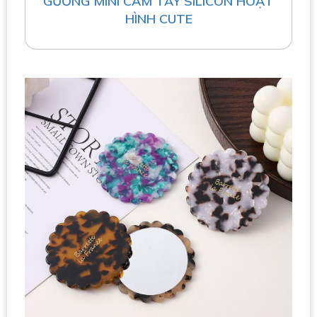
GƯƠNG MINI CẦM TAY SILICON HOẠT
HÌNH CUTE