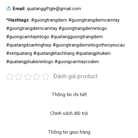
Email:
quatanggiftgle@gmail.com
*Hashtags:
#guongtrangdiem #guongtrangdiemcamtay
#guongtrangdiemcamtay #guongtrangdieminlogo
#guongcamtayinlogo #quatangguongtrangdiem
#quatangdoanhnghiep #guongtrangdieminlogotheoyeucau
#setquatang #quatangkhachhang #quatangphukien
#quatangphukieninlogo #guongcamtaycodien
Đánh giá product
Thông tin chi tiết
Chinh sách đổi trả
Thông tin giao hàng