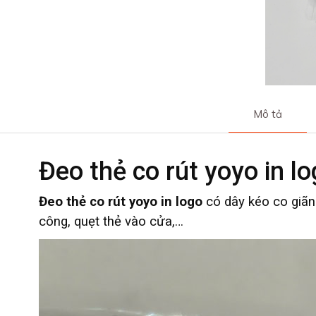
Mô tả
Đeo thẻ co rút yoyo in l
Đeo thẻ co rút yoyo
in logo
có dây kéo co giãn
công, quẹt thẻ vào cửa,…