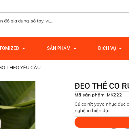
TOMIZED
SẢN PHẨM
DỊCH VỤ
OGO THEO YÊU CẦU
ĐEO THẺ CO R
Mã sản phẩm: MK222
Củ co rút yoyo nhựa đục c
nghệ in hiện đại.