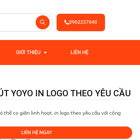
0902237040
GIỚI THIỆU
LIÊN HỆ
ÚT YOYO IN LOGO THEO YÊU CẦU
ó thể co giãn linh hoạt, in logo theo yêu cầu với công
LIÊN HỆ NGAY