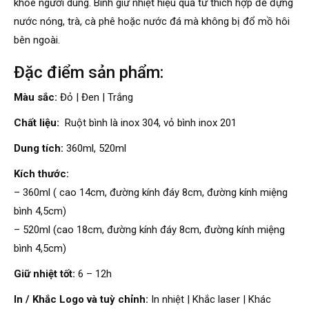
khỏe người dùng. Bình giữ nhiệt hiệu quả từ thích hợp để đựng
nước nóng, trà, cà phê hoặc nước đá mà không bị đổ mồ hôi
bên ngoài.
Đặc điểm sản phẩm:
Màu sắc:
Đỏ | Đen | Trắng
Chất liệu:
Ruột bình là inox 304, vỏ bình inox 201
Dung tích:
360ml, 520ml
Kích thước:
– 360ml ( cao 14cm, đường kính đáy 8cm, đường kính miệng
bình 4,5cm)
– 520ml (cao 18cm, đường kính đáy 8cm, đường kính miệng
bình 4,5cm)
Giữ nhiệt tốt:
6 – 12h
In / Khắc Logo và tuỳ chỉnh:
In nhiệt | Khắc laser | Khác