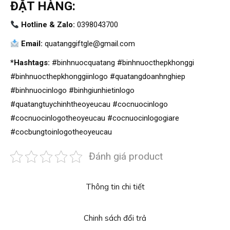
ĐẶT HÀNG:
Hotline & Zalo:
0398043700
Email:
quatanggiftgle@gmail.com
*Hashtags:
#binhnuocquatang #binhnuocthepkhonggi
#binhnuocthepkhonggiinlogo #quatangdoanhnghiep
#binhnuocinlogo #binhgiunhietinlogo
#quatangtuychinhtheoyeucau #cocnuocinlogo
#cocnuocinlogotheoyeucau #cocnuocinlogogiare
#cocbungtoinlogotheoyeucau
Đánh giá product
Thông tin chi tiết
Chinh sách đổi trả