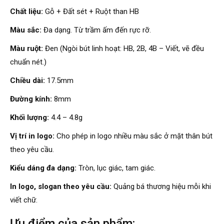
Chất liệu:
Gỗ + Đất sét + Ruột than HB
Màu sắc:
Đa dạng. Từ trầm ấm đến rực rỡ.
Màu ruột:
Đen (Ngòi bút linh hoạt: HB, 2B, 4B – Viết, vẽ đều
chuẩn nét.)
Chiều dài:
17.5mm
Đường kính:
8mm
Khối lượng:
4.4 – 4.8g
Vị trí in logo:
Cho phép in logo nhiều màu sắc ở mặt thân bút
theo yêu cầu.
Kiểu dáng đa dạng:
Tròn, lục giác, tam giác.
In logo, slogan theo yêu cầu:
Quảng bá thương hiệu mỗi khi
viết chữ.
Ưu điểm của sản phẩm: