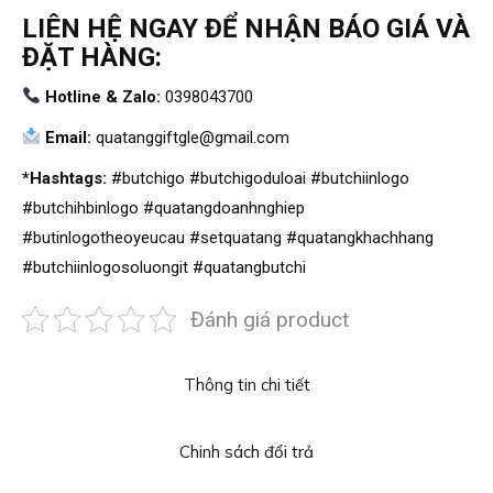
LIÊN HỆ NGAY ĐỂ NHẬN BÁO GIÁ VÀ
ĐẶT HÀNG:
Hotline & Zalo:
0398043700
Email:
quatanggiftgle@gmail.com
*Hashtags:
#butchigo #butchigoduloai #butchiinlogo
#butchihbinlogo #quatangdoanhnghiep
#butinlogotheoyeucau #setquatang #quatangkhachhang
#butchiinlogosoluongit #quatangbutchi
Đánh giá product
Thông tin chi tiết
Chinh sách đổi trả