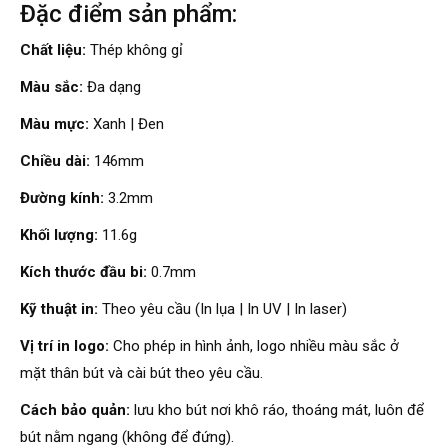
Đặc điểm sản phẩm:
Chất liệu:
Thép không gỉ
Màu sắc:
Đa dạng
Màu mực:
Xanh | Đen
Chiều dài:
146mm
Đường kính:
3.2mm
Khối lượng:
11.6g
Kích thước đầu bi:
0.7mm
Kỹ thuật in:
Theo yêu cầu (In lụa | In UV | In laser)
Vị trí in logo:
Cho phép in hình ảnh, logo nhiều màu sắc ở
mặt thân bút và cài bút theo yêu cầu.
Cách bảo quản:
lưu kho bút nơi khô ráo, thoáng mát, luôn để
bút nằm ngang (không để đứng).