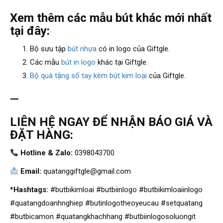
Xem thêm các mẫu bút khác mới nhất
tại đây:
Bộ sưu tập
bút nhựa
có in logo của Giftgle.
Các mẫu
bút in logo
khác tại Giftgle.
Bộ quà tặng sổ tay kèm bút kim loại
của Giftgle.
—
LIÊN HỆ NGAY ĐỂ NHẬN BÁO GIÁ VÀ
ĐẶT HÀNG:
Hotline & Zalo:
0398043700
Email:
quatanggiftgle@gmail.com
*Hashtags:
#butbikimloai #butbiinlogo #butbikimloaiinlogo
#quatangdoanhnghiep #butinlogotheoyeucau #setquatang
#butbicamon #quatangkhachhang #butbiinlogosoluongit