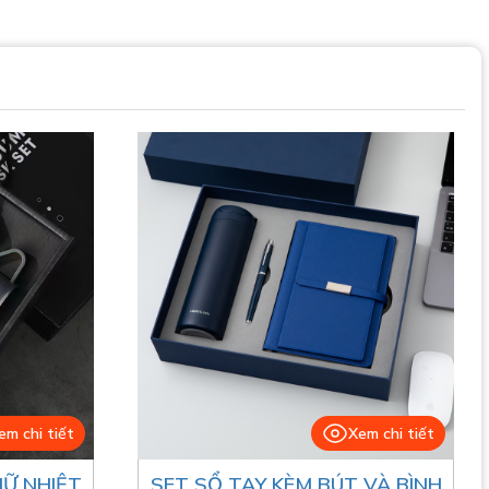
em chi tiết
Xem chi tiết
IỮ NHIỆT
SET SỔ TAY KÈM BÚT VÀ BÌNH