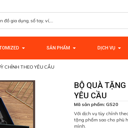
TOMIZED
SẢN PHẨM
DỊCH VỤ
Ỳ CHỈNH THEO YÊU CẦU
BỘ QUÀ TẶNG
YÊU CẦU
Mã sản phẩm: GS20
Với dịch vụ tùy chỉnh the
tặng phẩm sao cho phù hợ
mình.