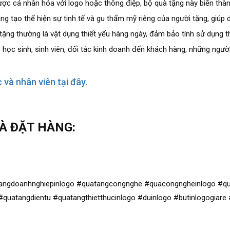
ợc cá nhân hóa với logo hoặc thông điệp, bộ quà tặng này biến thành
g tạo thể hiện sự tinh tế và gu thẩm mỹ riêng của người tặng, giúp 
ng thường là vật dụng thiết yếu hàng ngày, đảm bảo tính sử dụng th
 học sinh, sinh viên, đối tác kinh doanh đến khách hàng, những ngư
và nhân viên tại đây.
VÀ ĐẶT HÀNG:
angdoanhnghiepinlogo #quatangcongnghe #quacongngheinlogo #qua
quatangdientu #quatangthietthucinlogo #duinlogo #butinlogogiare 