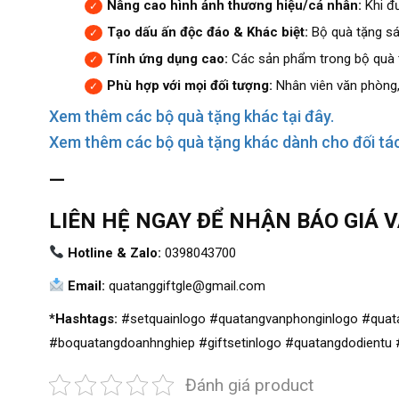
Nâng cao hình ảnh thương hiệu/cá nhân:
Khi đư
Tạo dấu ấn độc đáo & Khác biệt:
Bộ quà tặng sán
Tính ứng dụng cao:
Các sản phẩm trong bộ quà tặ
Phù hợp với mọi đối tượng:
Nhân viên văn phòng,
Xem thêm các bộ quà tặng khác tại đây.
Xem thêm các bộ quà tặng khác dành cho đối tác 
—
LIÊN HỆ NGAY ĐỂ NHẬN BÁO GIÁ 
Hotline & Zalo:
0398043700
Email:
quatanggiftgle@gmail.com
*Hashtags:
#setquainlogo #quatangvanphonginlogo #quat
#boquatangdoanhnghiep #giftsetinlogo #quatangdodientu #
Đánh giá product