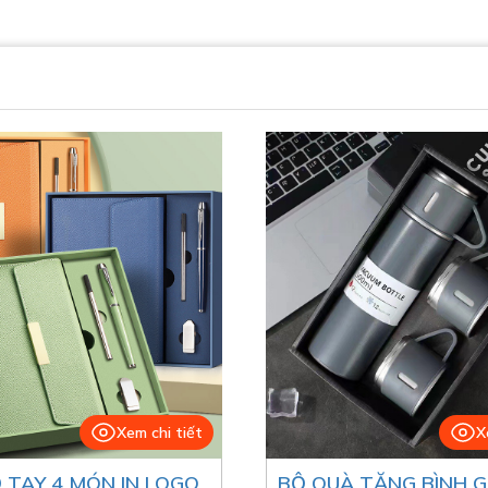
Xem chi tiết
X
 TAY 4 MÓN IN LOGO
BỘ QUÀ TẶNG BÌNH G