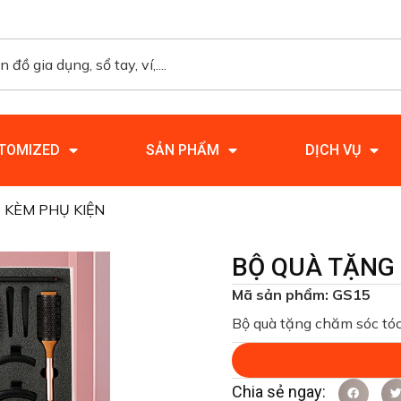
TOMIZED
SẢN PHẨM
DỊCH VỤ
 KÈM PHỤ KIỆN
BỘ QUÀ TẶNG
Mã sản phẩm: GS15
Bộ quà tặng chăm sóc tóc