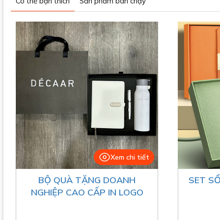
Có thể bạn thích
Sản phẩm bán chạy
Xem chi tiết
BỘ QUÀ TẶNG DOANH
SET SỔ
NGHIỆP CAO CẤP IN LOGO