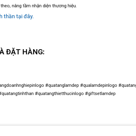
 theo, nâng tầm nhận diện thương hiệu.
 thần tại đây.
VÀ ĐẶT HÀNG:
ngdoanhnghiepinlogo #quatanglamdep #qualamdepinlogo #quatangd
quatangtinhthan #quatangthietthucinlogo #giftsetlamdep