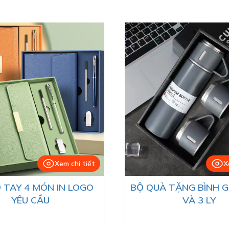
Xem chi tiết
X
 TAY 4 MÓN IN LOGO
BỘ QUÀ TẶNG BÌNH G
YÊU CẦU
VÀ 3 LY