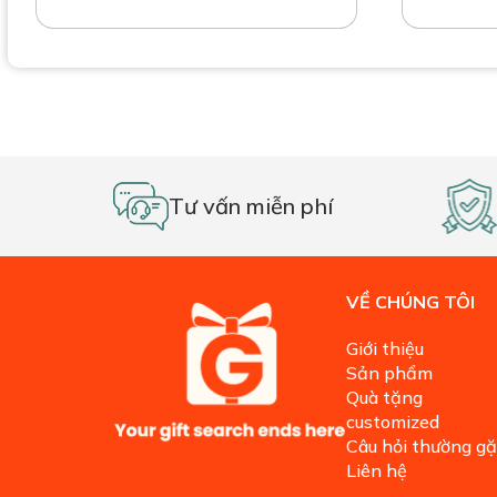
Tư vấn miễn phí
VỀ CHÚNG TÔI
Giới thiệu
Sản phẩm
Quà tặng
customized
Câu hỏi thường g
Liên hệ