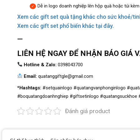
Dễ in logo doanh nghiệp lên hộp quà hoặc túi kèm
Xem các gift set quà tặng khác cho sức khoẻ/tinh
Xem các gift set phổ biến khác tại đây.
—
LIÊN HỆ NGAY ĐỂ NHẬN BÁO GIÁ 
Hotline & Zalo:
0398043700
Email:
quatanggiftgle@gmail.com
*Hashtags:
#setquainlogo #quatangvanphonginlogo #quata
#boquatangdoanhnghiep #giftsetinlogo #quatangsuckhoe #
Đánh giá product