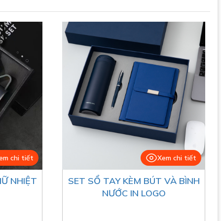
em chi tiết
Xem chi tiết
IỮ NHIỆT
SET SỔ TAY KÈM BÚT VÀ BÌNH
NƯỚC IN LOGO