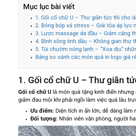
Mục lục bài viết
1. Gối cổ chữ U – Thư giãn tức thì cho 
2. Bóng bóp xả stress – Giải tỏa áp lực 
3. Lược massage da đầu – Giảm căng t
4. Bình xông tinh dầu – Không gian thư t
5. Túi chườm nóng lạnh – “Xoa dịu” nh
Bảng so sánh các món quà in logo giá r
1. Gối cổ chữ U – Thư giãn t
Gối cổ chữ U
là món quà tặng kinh điển nhưng 
giảm đau mỏi khi phải ngồi làm việc quá lâu trư
Ưu điểm:
Diện tích in ấn lớn, dễ dàng làm 
Đối tượng:
Nhân viên văn phòng, người hay 