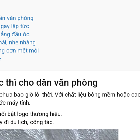
dân văn phòng
ngay lập tức
hẳng đầu óc
hái, nhẹ nhàng
ững cơn mệt mỏi
ẻ
ức thì cho dân văn phòng
chưa bao giờ lỗi thời. Với chất liệu bông mềm hoặc ca
ớc máy tính.
nổi bật logo thương hiệu.
đi du lịch, công tác.