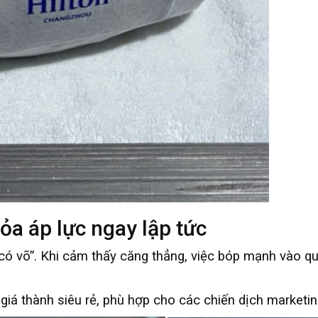
tỏa áp lực ngay lập tức
ó võ”. Khi cảm thấy căng thẳng, việc bóp mạnh vào quả
á thành siêu rẻ, phù hợp cho các chiến dịch marketing